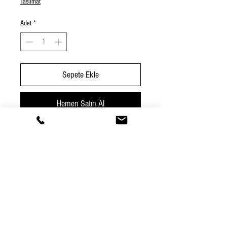
Taslimat
Adet
*
Sepete Ekle
Hemen Satın Al
Hatay'da üretilen el dokuması peştemal.
%50 keten %50 pamuk
95*200 ebatlarında
300-350 gr aralığında
İster peştemal olarak isterseniz de ev
dekorasyonunda kullanabilirsiniz.
%100 yerli ve yöresel üretimdir.